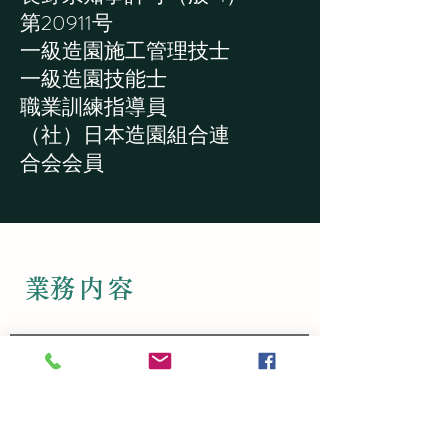
第20911号
​一級造園施工管理技士
一級造園技能士
職業訓練指導員
（社）日本造園組合連
合会会員
​業務内容
庭園設計施工（和・洋風庭園、アプロ
ーチ、庭のリフォーム）
個人庭の手入れ（剪定、庭木草花の病
虫害防除、除草）